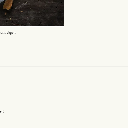
kum. Vegan.
ert