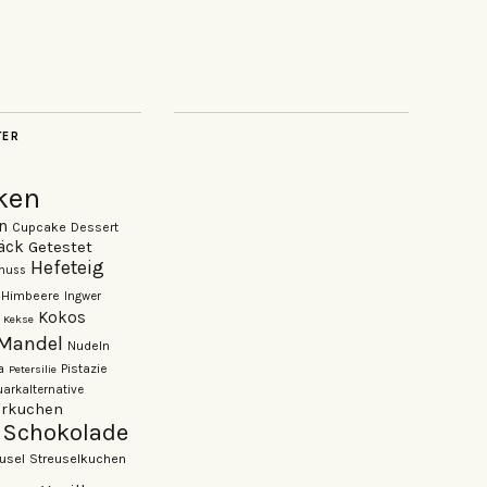
TER
ken
n
Cupcake
Dessert
äck
Getestet
Hefeteig
nuss
Himbeere
Ingwer
Kokos
Kekse
Mandel
Nudeln
Pistazie
a
Petersilie
arkalternative
rkuchen
Schokolade
usel
Streuselkuchen