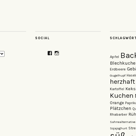
SOCIAL
SCHLAGWÖR
Profil
Profil
Bac
Apfel
von
von
veganzutisch
kati.neudert
Blechkuche
auf
auf
Geb
Erdbeere
Facebook
Instagram
Gugelhupf
Hasel
anzeigen
anzeigen
herzhaft
Keks
Kartoffel
Kuchen
Orange
Paprik
Plätzchen
Qu
Rüh
Rhabarber
Sahnealternative
Stre
Sojajoghurt
süß