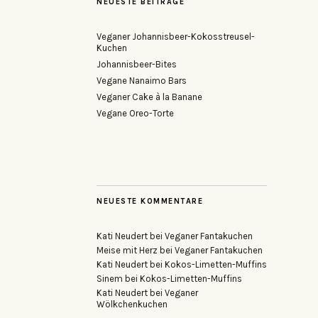
NEUESTE BEITRÄGE
Veganer Johannisbeer-Kokosstreusel-
Kuchen
Johannisbeer-Bites
Vegane Nanaimo Bars
Veganer Cake à la Banane
Vegane Oreo-Torte
NEUESTE KOMMENTARE
Kati Neudert
bei
Veganer Fantakuchen
Meise mit Herz
bei
Veganer Fantakuchen
Kati Neudert
bei
Kokos-Limetten-Muffins
Sinem
bei
Kokos-Limetten-Muffins
Kati Neudert
bei
Veganer
Wölkchenkuchen